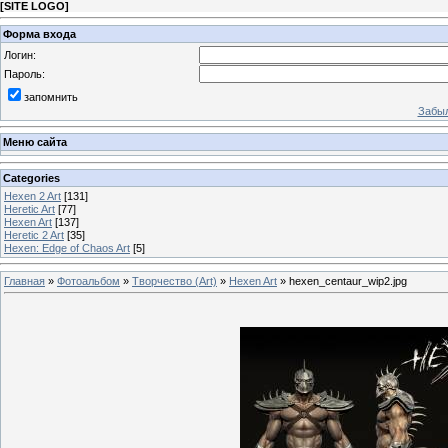
[
SITE LOGO
]
Форма входа
Логин:
Пароль:
запомнить
Забыл
Меню сайта
Categories
Hexen 2 Art
[131]
Heretic Art
[77]
Hexen Art
[137]
Heretic 2 Art
[35]
Hexen: Edge of Chaos Art
[5]
Главная
»
Фотоальбом
»
Творчество (Art)
»
Hexen Art
» hexen_centaur_wip2.jpg