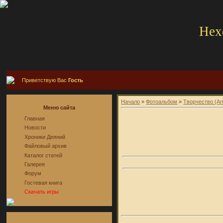
Hex
Приветствую Вас
Гость
Начало
»
Фотоальбом
»
Творчество (Ar
Меню сайта
Главная
Новости
Хроники Деяний
Файловый архив
Каталог статей
Галерея
Форум
Гостевая книга
Скачать игры