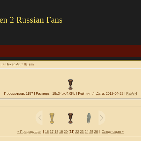
en 2 Russian Fans
t)
»
Hexen Art
» tb_sm
Просмотров: 1157 | Размеры: 18x34px/4.0Kb | Рейтинг: / | Дата: 2012-04-28 |
RaVeN
« Предыдущая
|
16
17
18
19
20
[
21
]
22
23
24
25
26
|
Следующая »