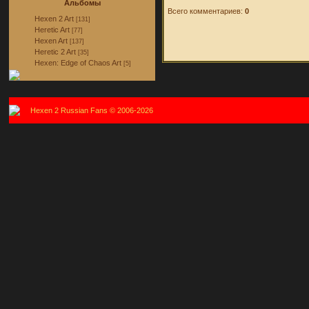
Альбомы
Всего комментариев:
0
Hexen 2 Art
[131]
Heretic Art
[77]
Hexen Art
[137]
Heretic 2 Art
[35]
Hexen: Edge of Chaos Art
[5]
Hexen 2 Russian Fans © 2006-2026