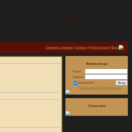
Пятница
2026-08-07
13:28:03
Главная страница
|
Галерея
|
Регистрация
|
Вход
Форма входа
Логин:
Пароль:
запомнить
Забыл пароль
|
Регистрация
Статистика