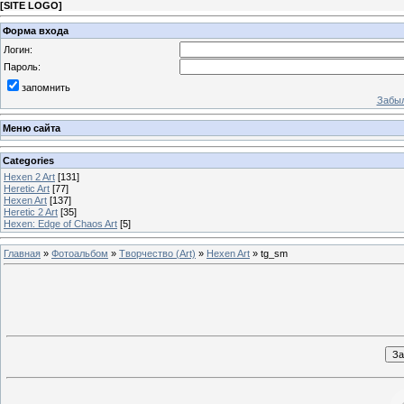
[
SITE LOGO
]
Форма входа
Логин:
Пароль:
запомнить
Забыл
Меню сайта
Categories
Hexen 2 Art
[131]
Heretic Art
[77]
Hexen Art
[137]
Heretic 2 Art
[35]
Hexen: Edge of Chaos Art
[5]
Главная
»
Фотоальбом
»
Творчество (Art)
»
Hexen Art
» tg_sm