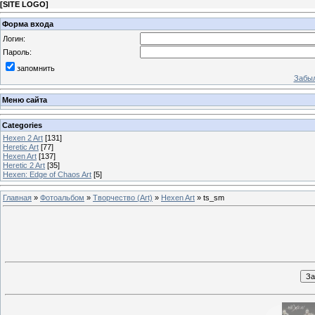
[
SITE LOGO
]
Форма входа
Логин:
Пароль:
запомнить
Забыл
Меню сайта
Categories
Hexen 2 Art
[131]
Heretic Art
[77]
Hexen Art
[137]
Heretic 2 Art
[35]
Hexen: Edge of Chaos Art
[5]
Главная
»
Фотоальбом
»
Творчество (Art)
»
Hexen Art
» ts_sm